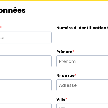
données
*
Numéro d'identification 
Prénom
*
Nr de rue
*
Ville
*