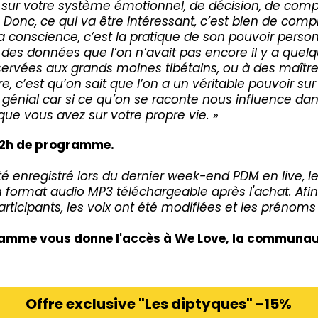
t sur votre système émotionnel, de décision, de comp
é. Donc, ce qui va être intéressant, c’est bien de co
la conscience, c’est la pratique de son pouvoir personn
 des données que l’on n’avait pas encore il y a quel
servées aux grands moines tibétains, ou à des maîtres
re, c’est qu’on sait que l’on a un véritable pouvoir sur
 génial car si ce qu’on se raconte nous influence dan
que vous avez sur votre propre vie. »
 12h de programme.
enregistré lors du dernier week-end PDM en live, les
en format audio MP3 téléchargeable après l'achat. Afin
participants, les voix ont été modifiées et les prénom
ramme vous donne l'accès à We Love, la communau
Offre exclusive "Les diptyques" -15%