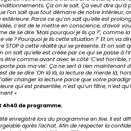
nditionnements. Ça on le sait. Ça veut dire qu’à p
 l’on sait que tout démarre de notre intérieur, o
 extérieure. Parce ce qu’on sait qu’elle est prolo
l’idée, c’est de le mettre en conscience, d’avoir 
e de se dire ‘Mais pourquoi je lis ça ?’, comme la l
te vie ? Pourquoi je lis cette situation ?’ Et on va d
re STOP à cette réalité qui se présente. Et on sait q
 on sait qu’elle est créée par ce qui se passe à l’i
s être comme avant avec le côté ‘C’est horrible, 
pporte pas ma vie’. Ça ne sert à rien maintenant
st de se dire ‘Oh là là, la lecture de merde là, ho
t d’aller changer la lecture parce que votre paradi
rieure qui est présentée, n’est qu’un filtre, n’est q
ment »
oit 4h40 de programme.
 enregistré lors du programme en live. Il est dif
geable après l'achat. Afin de respecter la confide