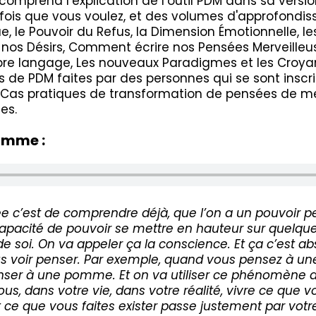
mprend l’explication de l’outil PDM dans sa versio
 fois que vous voulez, et des volumes d'approfondis
, le Pouvoir du Refus, la Dimension Émotionnelle, 
e nos Désirs, Comment écrire nos Pensées Merveill
pre langage, Les nouveaux Paradigmes et les Croyan
s de PDM faites par des personnes qui se sont inscrit
 des Cas pratiques de transformation de pensées de 
ses.
amme :
idée c’est de comprendre déjà, que l’on a un pouvoir p
capacité de pouvoir se mettre en hauteur sur quelqu
 de soi. On va appeler ça la conscience. Et ça c’est 
s voir penser. Par exemple, quand vous pensez à 
nser à une pomme. Et on va utiliser ce phénomène d
us, dans votre vie, dans votre réalité, vivre ce que 
 Et ce que vous faites exister passe justement par vo