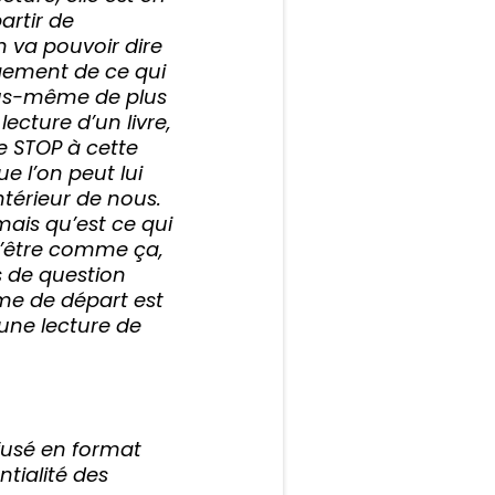
artir de
n va pouvoir dire
ngement de ce qui
vous-même de plus
ecture d’un livre,
ire STOP à cette
ue l’on peut lui
ntérieur de nous.
mais qu’est ce qui
 d’être comme ça,
rs de question
gme de départ est
u’une lecture de
fusé en format
ntialité des