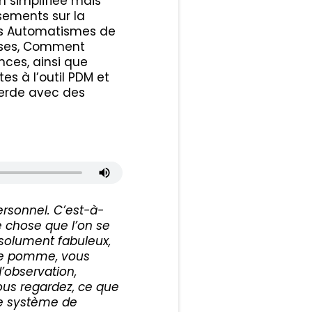
n simplifiée mais
sements sur la
les Automatismes de
euses, Comment
ces, ainsi que
es à l’outil PDM et
merde avec des
ersonnel. C’est-à-
e chose que l’on se
absolument fabuleux,
une pomme, vous
’observation,
vous regardez, ce que
tre système de