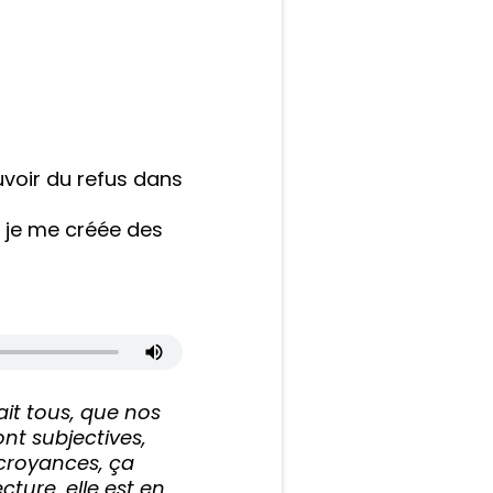
?
uvoir du refus dans
t je me créée des
ait tous, que nos
ont subjectives,
 croyances, ça
cture, elle est en