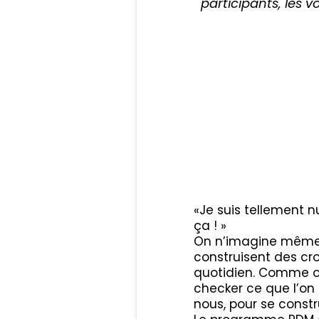
participants, les 
«Je suis tellement nu
ça ! »
On n’imagine même p
construisent des cr
quotidien. Comme on
checker ce que l’on 
nous, pour se const