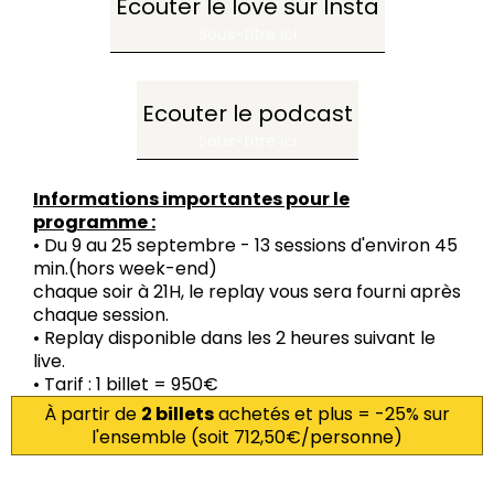
Ecouter le love sur Insta
Sous-titre ici
Ecouter le podcast
Sous-titre ici
Informations importantes pour le
programme :
• Du 9 au 25 septembre - 13 sessions d'environ 45
min.(hors week-end)
chaque soir à 21H, le replay vous sera fourni après
chaque session.
• Replay disponible dans les 2 heures suivant le
live.
• Tarif : 1 billet = 950€
À partir de
2 billets
achetés et plus = -25% sur
l'ensemble (soit 712,50€/personne)